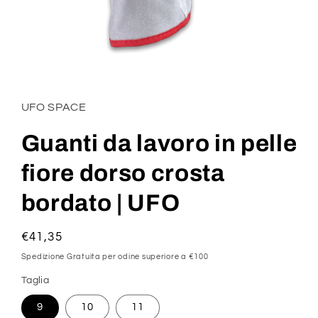
Apri
contenuti
multimediali
1
UFO SPACE
in
finestra
modale
Guanti da lavoro in pelle
fiore dorso crosta
bordato | UFO
Prezzo
€41,35
di
Spedizione Gratuita per odine superiore a €100
listino
Taglia
9
10
11