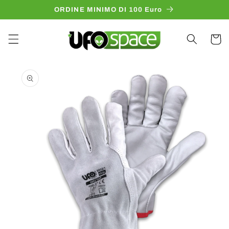
Vai
ORDINE MINIMO DI 100 Euro
direttamente
ai contenuti
Carrell
Passa alle
informazioni
sul prodotto