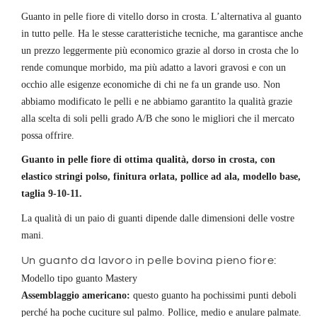
bordato
bordato
|
|
Guanto in pelle fiore di vitello dorso in crosta. L’alternativa al guanto
UFO
UFO
in tutto pelle. Ha le stesse caratteristiche tecniche, ma garantisce anche
un prezzo leggermente più economico grazie al dorso in crosta che lo
rende comunque morbido, ma più adatto a lavori gravosi e con un
occhio alle esigenze economiche di chi ne fa un grande uso. Non
abbiamo modificato le pelli e ne abbiamo garantito la qualità grazie
alla scelta di soli pelli grado A/B che sono le migliori che il mercato
possa offrire.
Guanto in pelle fiore di ottima qualità, dorso in crosta, con
elastico stringi polso, finitura orlata, pollice ad ala, modello base,
taglia 9-10-11.
La qualità di un paio di guanti dipende dalle dimensioni delle vostre
mani.
Un guanto da lavoro in pelle bovina pieno fiore:
Modello tipo guanto Mastery
Assemblaggio americano:
questo guanto ha pochissimi punti deboli
perché ha poche cuciture sul palmo. Pollice, medio e anulare palmate.