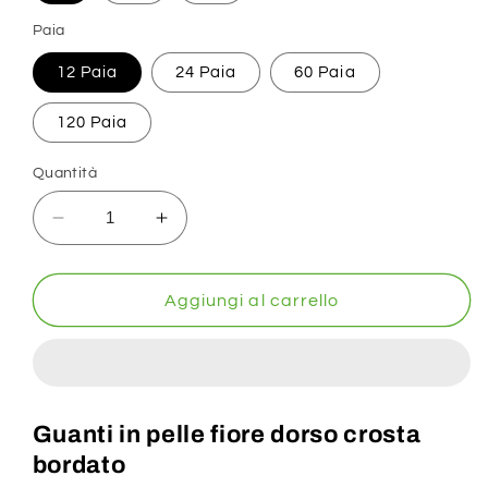
Paia
12 Paia
24 Paia
60 Paia
120 Paia
Quantità
Diminuisci
Aumenta
quantità
quantità
per
per
Guanti
Guanti
Aggiungi al carrello
da
da
lavoro
lavoro
in
in
pelle
pelle
fiore
fiore
Guanti in pelle fiore dorso crosta
dorso
dorso
bordato
crosta
crosta