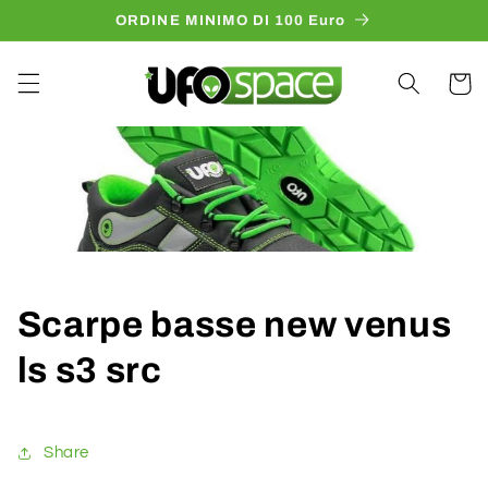
et
ORDINE MINIMO DI 100 Euro
passer
au
contenu
Panier
Scarpe basse new venus
ls s3 src
Share